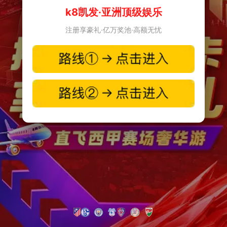
k8凯发·亚洲顶级娱乐
注册享豪礼·亿万奖池·高额无忧